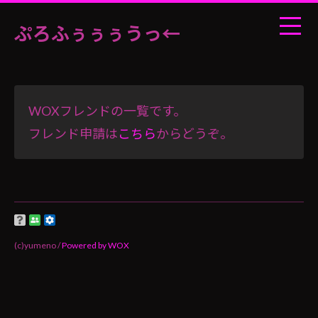
ぷろふぅぅぅうっ←
WOXフレンドの一覧です。
フレンド申請は
こちら
からどうぞ。
(c)yumeno /
Powered by WOX